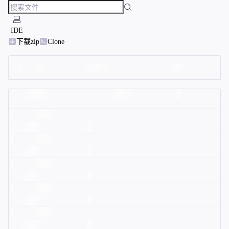
IDE
下载zip
Clone