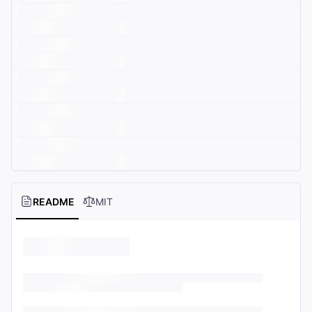
README
MIT