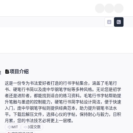
，
项目介绍
供
这是一份专为书法爱好者打造的行书字帖集合，涵盖了毛笔行
书、硬笔行书简以及庞中华钢笔字帖等多种风格。无论您是初学
者还是进阶者，都能找到适合的练习资料。毛笔行书字帖帮助提
升笔触与墨迹的控制能力，硬笔行书简字帖设计简洁，便于快速
入门，庞中华钢笔字帖则提供经典范本，助力提升钢笔书法水
平。下载后解压文件，选择心仪的字帖，保持耐心与毅力，日积
月累，您的书法技艺必将更上一层楼。
MIT
3
提交数