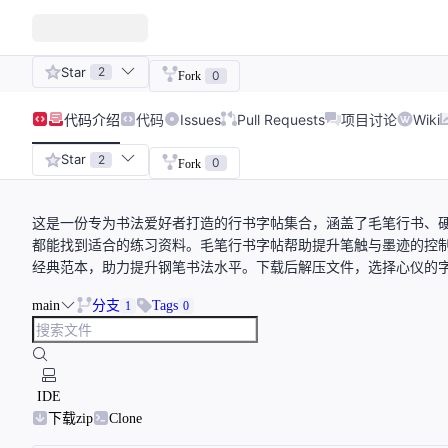
Star
2
0
Fork
代码
介绍
代码
Issues
Pull Requests
项目讨论
Wiki
Star
2
0
Fork
这是一份专为书法爱好者打造的行书字帖集合，涵盖了毛笔行书、
都能找到适合的练习资料。毛笔行书字帖帮助提升笔触与墨迹的控
经典范本，助力提升钢笔书法水平。下载后解压文件，选择心仪的
main
分支
Tags
1
0
IDE
下载zip
Clone