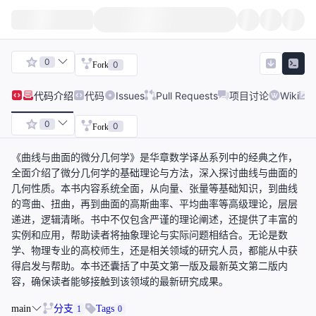
0
0
Fork
代码
介绍
代码
Issues
Pull Requests
项目讨论
Wiki
0
0
Fork
《曲线与曲面的微分几何学》是华章数学译丛系列中的经典之作，
全面介绍了微分几何学的基础理论与方法，深入探讨曲线与曲面的
几何性质。本书内容系统全面，从向量、张量等基础知识，到曲线
的弯曲、扭曲，再到曲面的高斯曲率、平均曲率等高级理论，层层
递进，逻辑清晰。书中不仅包含严谨的理论阐述，还提供了丰富的
实例和应用，帮助读者将抽象理论与实际问题相结合。无论是数
学、物理专业的高校师生，还是相关领域的研究人员，都能从中获
得启发与帮助。本书还囊括了中英文第一版及最新英文第二版内
容，确保读者能够接触到该领域的最新研究成果。
main
分支
Tags
1
0