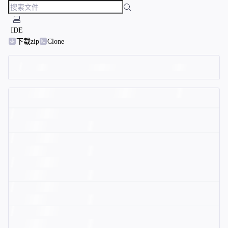
IDE
下载zip
Clone