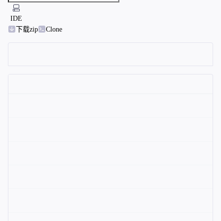
IDE
下载zip
Clone