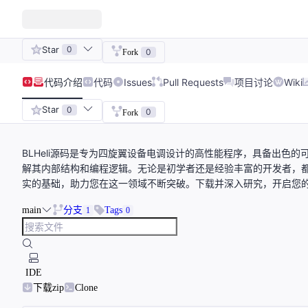
Star
0
0
Fork
代码
介绍
代码
Issues
Pull Requests
项目讨论
Wiki
Star
0
0
Fork
BLHeli源码是专为四旋翼设备电调设计的高性能程序，具备出色
解其内部结构和编程逻辑。无论是初学者还是经验丰富的开发者，都能
实的基础，助力您在这一领域不断突破。下载并深入研究，开启您
main
分支
Tags
1
0
IDE
下载zip
Clone