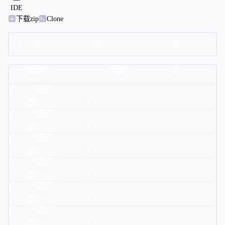
IDE
下载zip
Clone