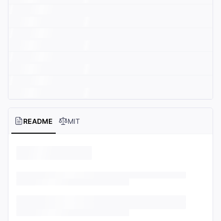
README
MIT