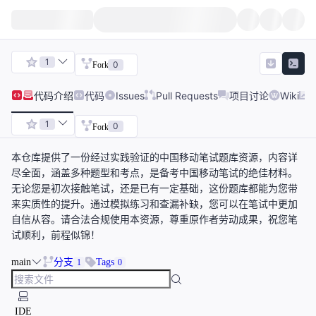
1
0
Fork
代码
介绍
代码
Issues
Pull Requests
项目讨论
Wiki
1
0
Fork
本仓库提供了一份经过实践验证的中国移动笔试题库资源，内容详
尽全面，涵盖多种题型和考点，是备考中国移动笔试的绝佳材料。
无论您是初次接触笔试，还是已有一定基础，这份题库都能为您带
来实质性的提升。通过模拟练习和查漏补缺，您可以在笔试中更加
自信从容。请合法合规使用本资源，尊重原作者劳动成果，祝您笔
试顺利，前程似锦！
main
分支
Tags
1
0
IDE