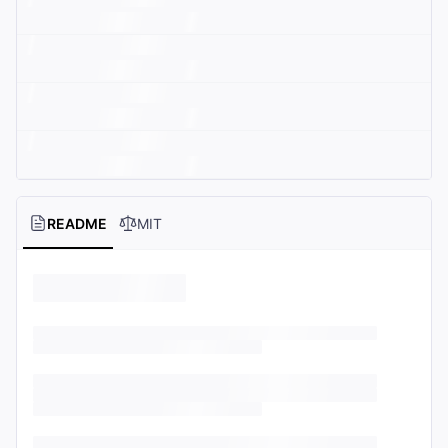
README
MIT