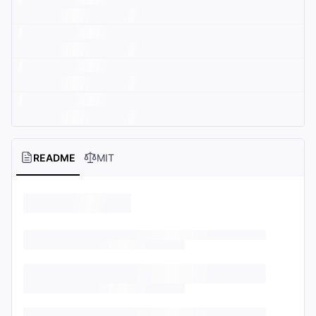
README
MIT