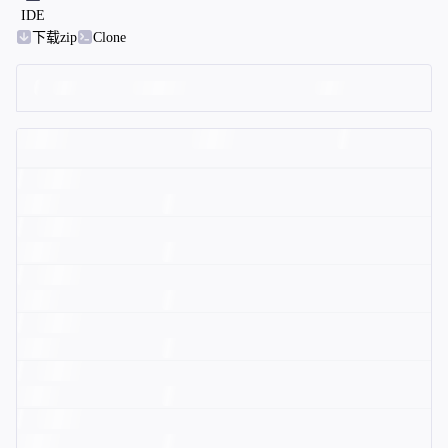
IDE
下载zip
Clone