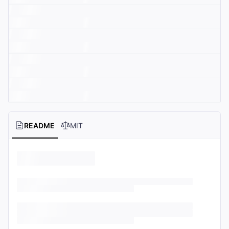
README
MIT