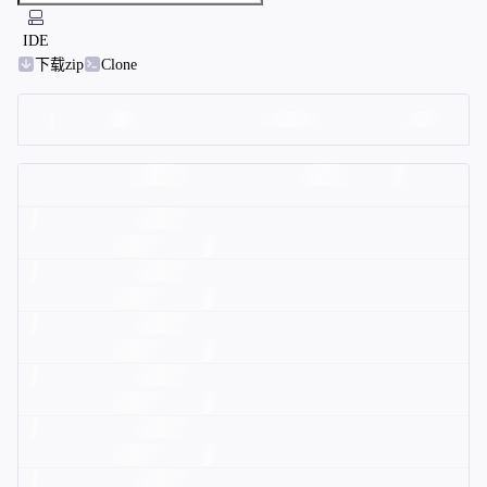
IDE
下载zip
Clone