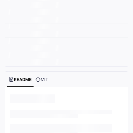
README
MIT