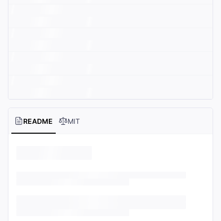
README
MIT