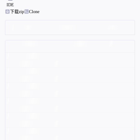
IDE
下载zip
Clone