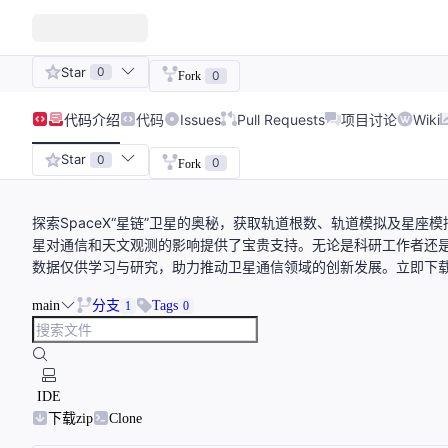
Star
0
0
Fork
代码
介绍
代码
Issues
Pull Requests
项目讨论
Wiki
Star
0
0
Fork
探索SpaceX“星链”卫星的奥秘，获取轨道根数、轨道模拟及星座
星对通信和天文观测的影响提供了宝贵支持。无论是科研工作者还
数据仅供学习与研究，助力推动卫星通信领域的创新发展。立即下
main
分支
Tags
1
0
IDE
下载zip
Clone