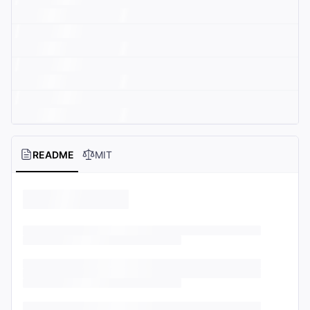
README
MIT