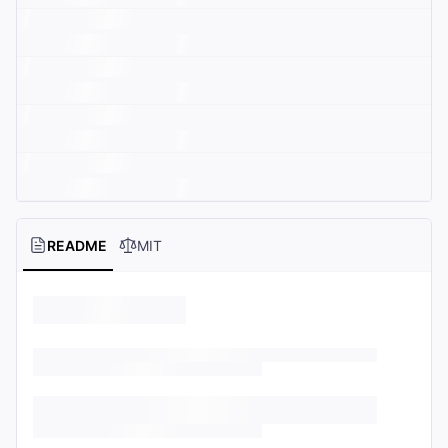
README
MIT