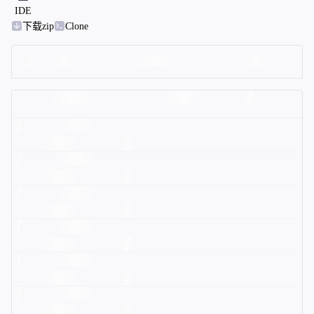
IDE
下载zip
Clone