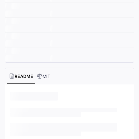
README
MIT