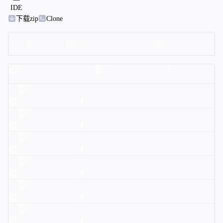
IDE
下载zip
Clone