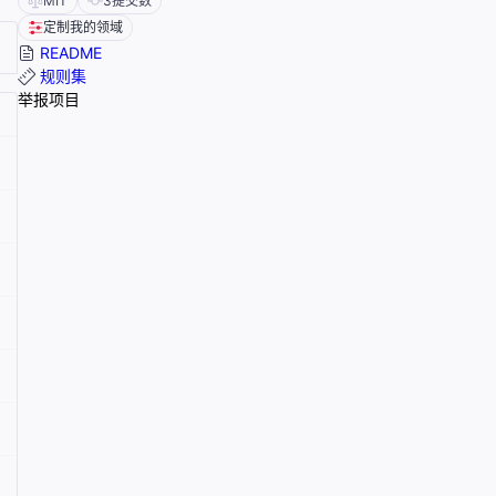
MIT
3
提交数
定制我的领域
README
规则集
举报项目