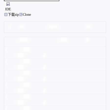
IDE
下载zip
Clone