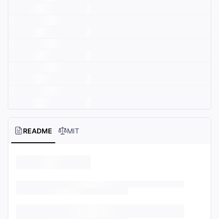
README
MIT