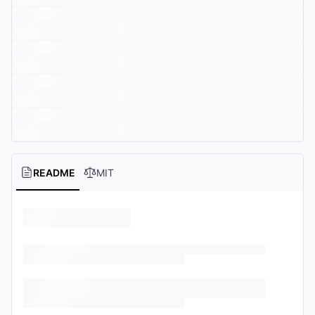
README
MIT