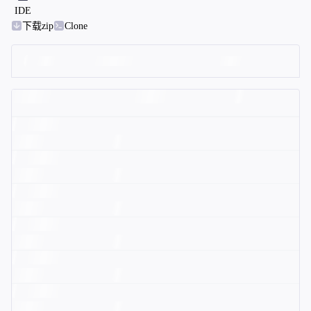
IDE
下载zip
Clone