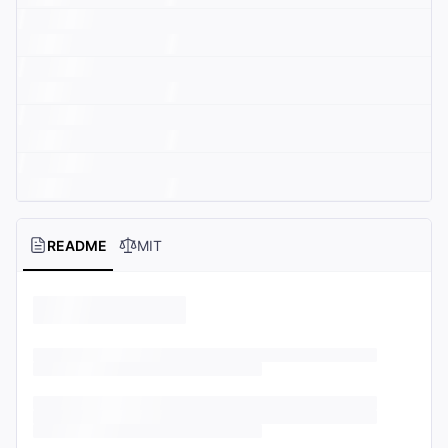
README
MIT