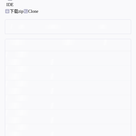
IDE
下载zip
Clone