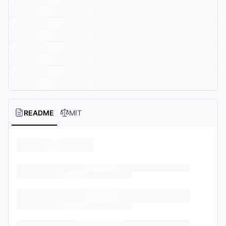
README
MIT