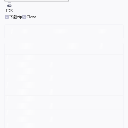
IDE
下载zip
Clone