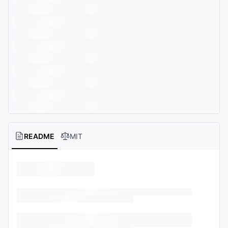
README
MIT