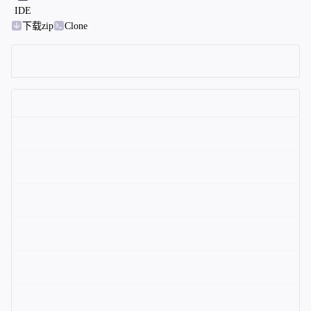
IDE
下载zip
Clone