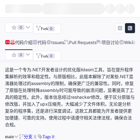
0
0
Fork
代码
介绍
代码
Issues
Pull Requests
项目讨论
Wiki
0
0
Fork
这是一个专为.NET开发者设计的优化版ildasm工具，旨在提升程序
集解析的效率和稳定性。与原版相比，此版本解除了对某些.NET混
淆器处理过的assembly的限制，确保更广泛的兼容性。同时，修复
了原版在处理特殊assembly时可能导致的崩溃问题，显著提高了工
具的稳定性。此外，版本信息经过reshacker修改，便于区分原版与
修改版，并加入了upx压缩壳，大幅减少了文件体积。无论是分析
复杂的程序集，还是进行深度调试，这款工具都能为开发者提供更
加便捷、可靠的支持。使用过程中请遵守相关法律法规，确保合法
合规。
main
分支
Tags
1
0