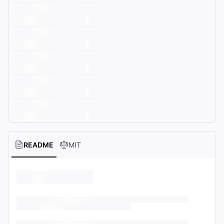
README
MIT