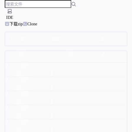
IDE
下载zip
Clone