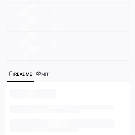
README
MIT