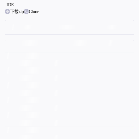
IDE
下载zip
Clone