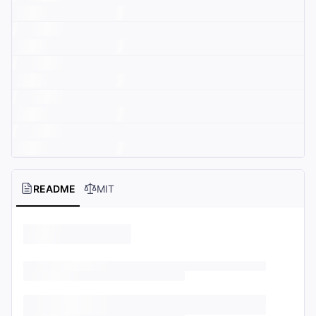
README
MIT