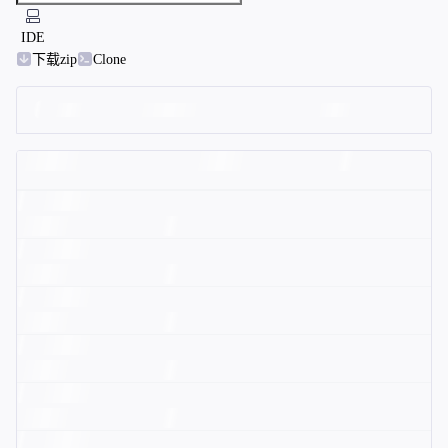
IDE
下载zip
Clone