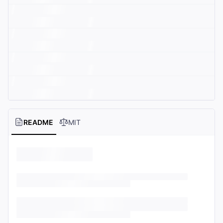
README
MIT