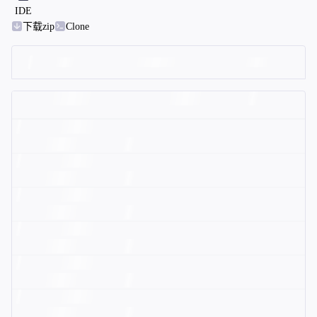
IDE
下载zip
Clone