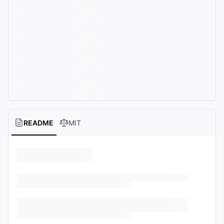
README
MIT