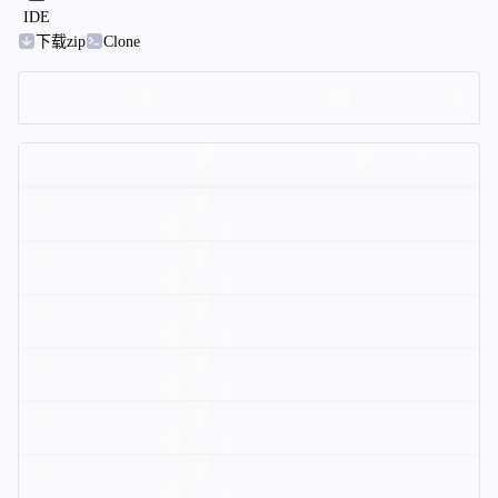
IDE
下载zip
Clone