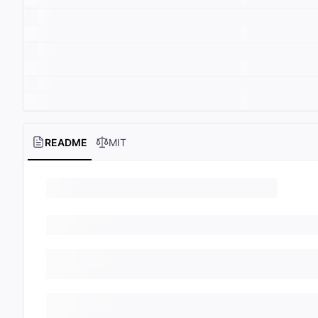
README
MIT