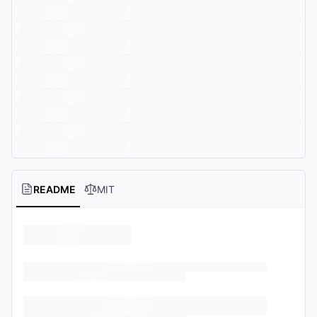
README
MIT