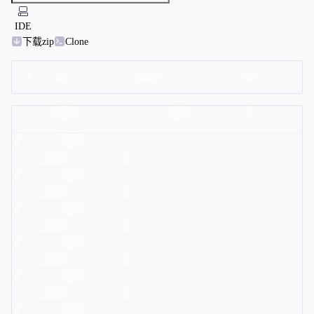
IDE
下载zip
Clone