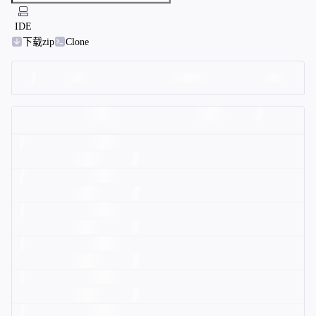
IDE
下载zip
Clone