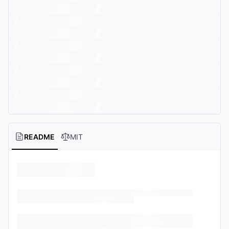
README
MIT