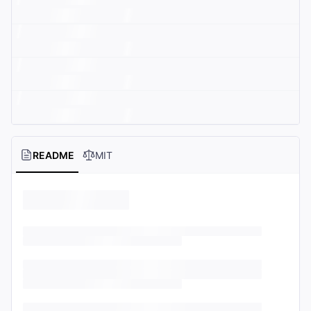
README
MIT