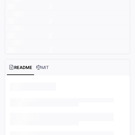
README
MIT