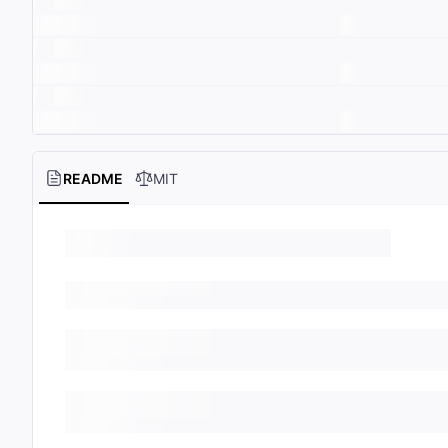
README
MIT