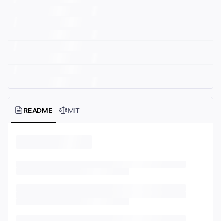
README
MIT