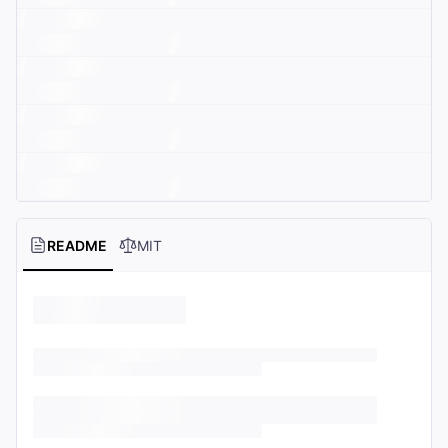
README
MIT