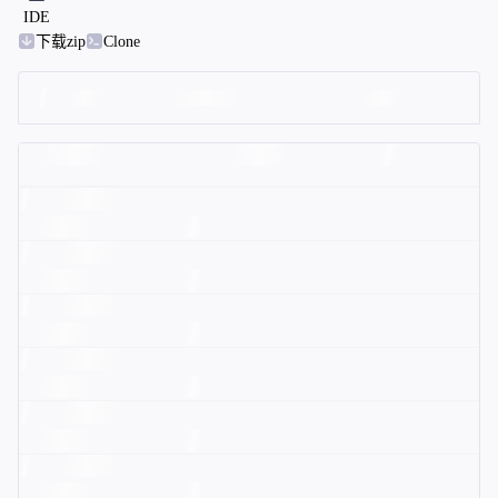
IDE
下载zip
Clone