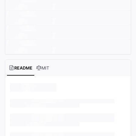
README
MIT