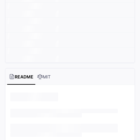
README
MIT