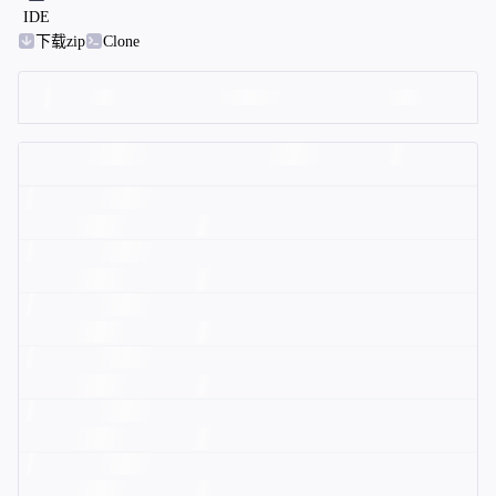
IDE
下载zip
Clone