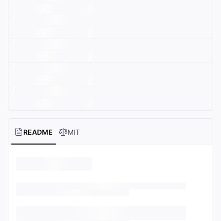
README
MIT