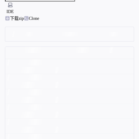
IDE
下载zip
Clone