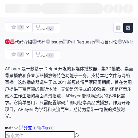
0
0
Fork
代码
介绍
代码
Issues
Pull Requests
项目讨论
Wiki
0
0
Fork
APlayer 是一款基于 Delphi 开发的多媒体播放器，集3D播放、桌面
背景播放和多显示器播放等特色功能于一身，支持本地文件与网络
直播。这款播放器诞生于2020年新冠疫情居家隔离期间，旨在为用
户提供丰富有趣的视听体验。无论是沉浸式的3D效果，还是将音乐
融入工作生活的桌面背景播放，APlayer 都能满足您的多样化需
求。它简单易用，只需配置解码库即可畅享高品质播放。作为开源
项目，APlayer 为学习和交流而生，期待为您带来愉悦的播放时
光。
main
分支
Tags
1
0