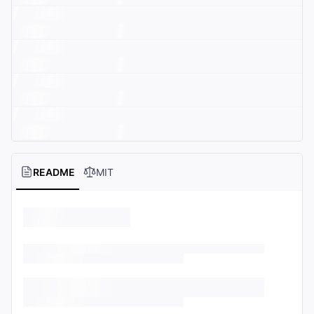
README
MIT