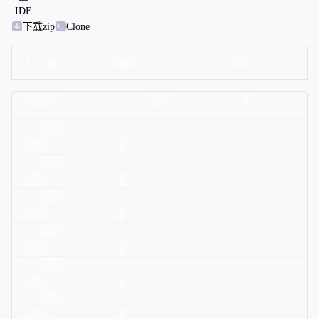
IDE
下载zip
Clone