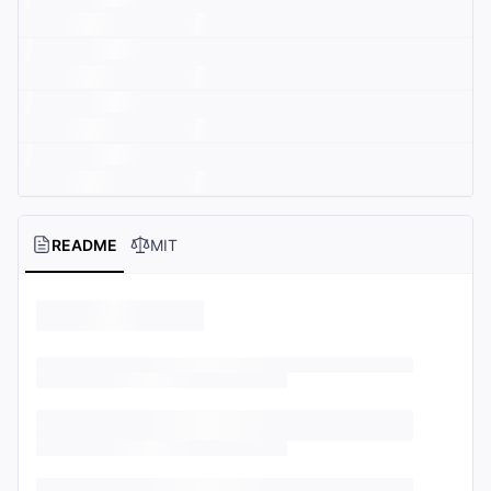
README
MIT