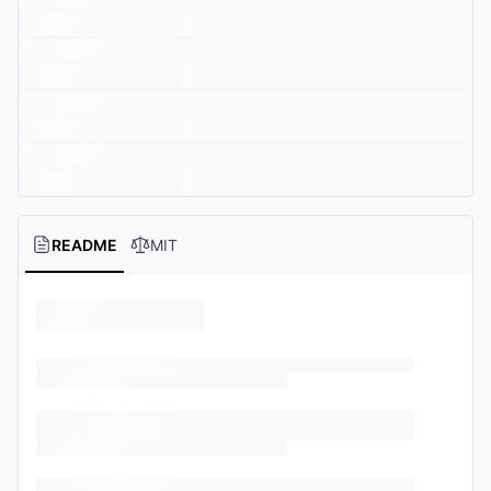
README
MIT