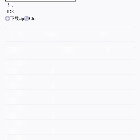
IDE
下载zip
Clone