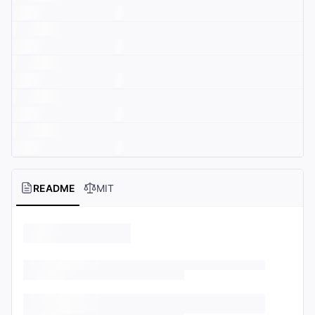
README
MIT