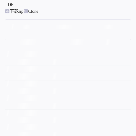
IDE
下载zip
Clone