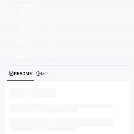
README
MIT