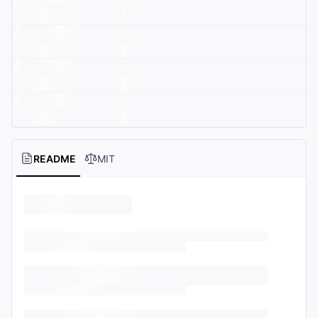
README
MIT