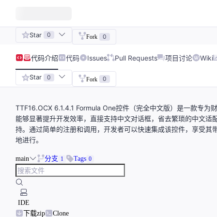
Star
0
0
Fork
代码
介绍
代码
Issues
Pull Requests
项目讨论
Wiki
Star
0
0
Fork
TTF16.OCX 6.1.4.1 Formula One控件（完全中文
能够显著提升开发效率，直接支持中文对话框，省去繁琐的中文适
持。通过简单的注册和调用，开发者可以快速集成该控件，享受其
地进行。
main
分支
Tags
1
0
IDE
下载zip
Clone