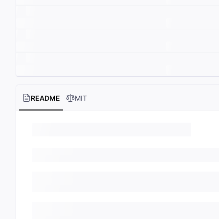
README
MIT