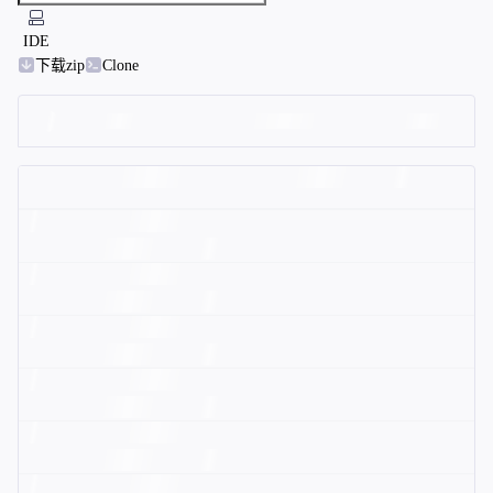
IDE
下载zip
Clone