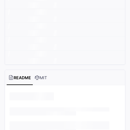
README
MIT