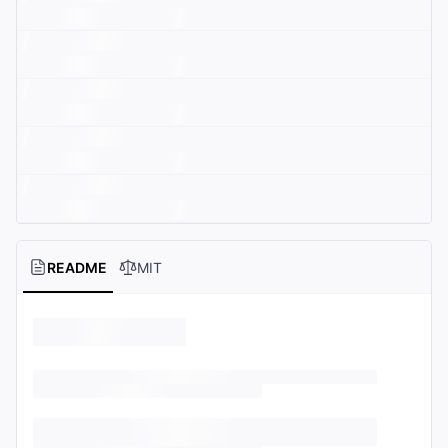
README
MIT