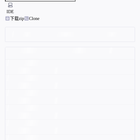
IDE
下载zip
Clone