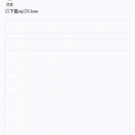
IDE
下载zip
Clone