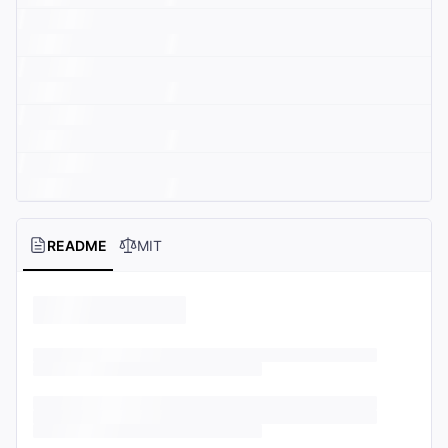
README
MIT