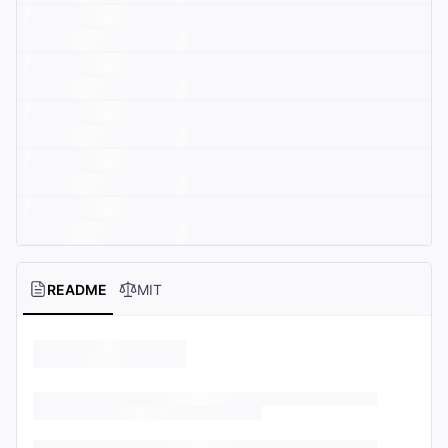
README
MIT