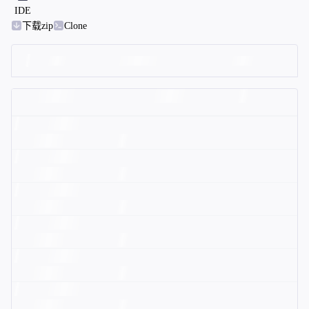
IDE
下载zip
Clone