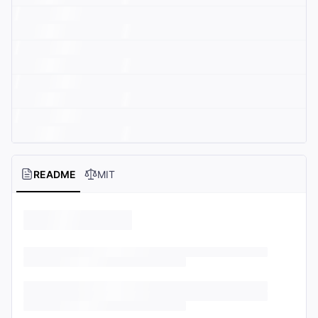
README
MIT